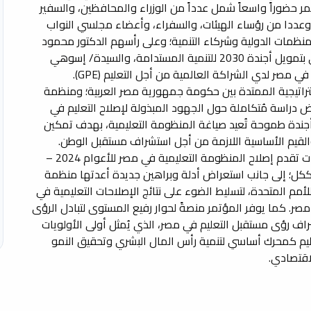
 حضوراً واسعاً شمل عدداً من الوزراء والمحافظين، والسفير
، وعددا من رؤساء الهيئات، والسفراء، وأعضاء مجلسي النواب
المنظمات الدولية وشركاء التنمية؛ وعلى رأسهم الدكتور محمود
محيي الدين، المبعوث الخاص للأمم المتحدة المعني بتمويل أجندة 2030 للتنمية المستدامة، والسيدة/ إسوهي
مصر لدي الشراكة العالمية من أجل التعليم (GPE).
ستراتيجية الممتدة بين حكومة جمهورية مصر العربية؛ ومنظمة
 دراسة مُتكاملة حول الجهود المبذولة لإصلاح التعليم في
أجندة طموحة تُعيد صياغة المنظومة التعليمية، بهدف تمكين
القيم الأساسية اللازمة من أجل استشراف مستقبل الوطن.
ويشهد المؤتمر استعراض عدة محاور، تتضمن مؤشرات تقدم إصلاح المنظومة التعليمية في مصر للأعوام 2024 –
ية ككل؛ إلى جانب استعراض أدلة وبراهين جديدة أعدتها منظمة
أمم المتحدة، لتسليط الضوء على نتائج الإصلاحات التعليمية في
ر. كما يوفر المؤتمر منصةً لحوار رفيع المستوى لتبادل الرؤى
راف رؤى مستقبل التعليم في مصر، الذي يُمثل أولى الأولويات
تعليم كمحرك أساسي لتنمية رأس المال البشري وتحقيق النمو
اقتصادي.