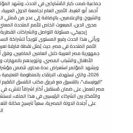
جماعية ضمت كبار المُشاركين في الحدث. وشهد المؤتمر
أحمد أبو الغيط، الأمين العام لجامعة الدول العربية
والشيوخ، والإعلاميين، بالإضافة إلى عددٍ من مُمثلي 
إيجبيكي، مسئولة التواصل والشراكات القطرية في 
ويأتي هذا الحدث رفيع المستوى تتويجاً للشراكة الا
الأمم المتحدة في مصر، حيث يُمثل نقطة فارقة لعرض
جمهورية مصر العربية خلال العامين الماضيين، وفق 
الأطفال والشباب المصري، وتزويدهم بالمهارات و
2026، والتي تستهدف الارتقاء بالمنظومة التعليم
"اليونيسف"، بالتنسيق مع فريق مكتب المُنسق المُقيم لل
مصر للعمل على ضمان مُستقبل أكثر اشراقاً للنشء في مص
والأفكار بين الشركاء الرئيسيين في هذا الملف، لاستش
على أجندة الدولة المصرية، سعياً لترسيخ مكانة ال
ال