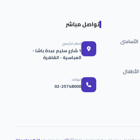
تواصل مباشر
م الأساسى
المقر الرئيسي
1 شارع سليم عبدة باشا -
العباسية - القاهرة
الأطفال
الهاتف
02-25748000