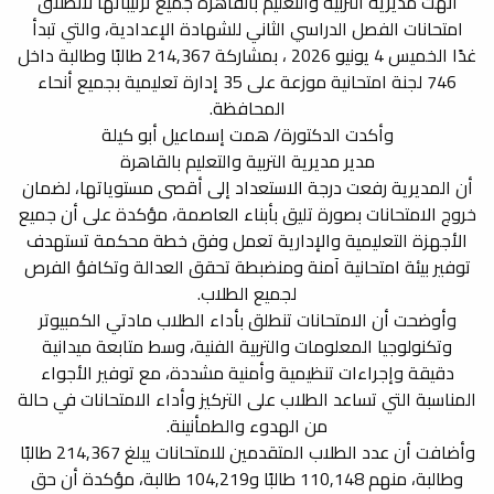
أنهت مديرية التربية والتعليم بالقاهرة جميع ترتيباتها لانطلاق
امتحانات الفصل الدراسي الثاني للشهادة الإعدادية، والتي تبدأ
غدًا الخميس 4 يونيو 2026 ، بمشاركة 214,367 طالبًا وطالبة داخل
نتيجة الشهادة الاعدادية
746 لجنة امتحانية موزعة على 35 إدارة تعليمية بجميع أنحاء
المحافظة.
وأكدت الدكتورة/ همت إسماعيل أبو كيلة
مدير مديرية التربية والتعليم بالقاهرة
أن المديرية رفعت درجة الاستعداد إلى أقصى مستوياتها، لضمان
خروج الامتحانات بصورة تليق بأبناء العاصمة، مؤكدة على أن جميع
الأجهزة التعليمية والإدارية تعمل وفق خطة محكمة تستهدف
توفير بيئة امتحانية آمنة ومنضبطة تحقق العدالة وتكافؤ الفرص
لجميع الطلاب.
وأوضحت أن الامتحانات تنطلق بأداء الطلاب مادتي الكمبيوتر
وتكنولوجيا المعلومات والتربية الفنية، وسط متابعة ميدانية
دقيقة وإجراءات تنظيمية وأمنية مشددة، مع توفير الأجواء
المناسبة التي تساعد الطلاب على التركيز وأداء الامتحانات في حالة
من الهدوء والطمأنينة.
وأضافت أن عدد الطلاب المتقدمين للامتحانات يبلغ 214,367 طالبًا
وطالبة، منهم 110,148 طالبًا و104,219 طالبة، مؤكدة أن حق