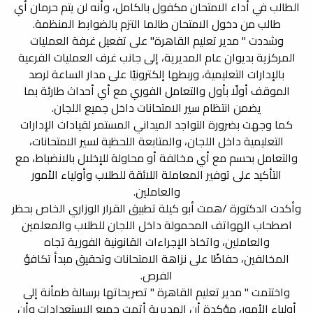
الطالب في أداء الامتحان مكفول بالكامل، وأنه لن يتم حرمان أي
طالب من دخول الامتحان طالما التزم بالضوابط المنظمة.
وشددت " مدير تعليم القاهرة" على تفعيل غرفة العمليات
المركزية بديوان عام المديرية، إلى جانب غرف العمليات الفرعية
بالإدارات التعليمية، وربطها إلكترونيًا على مدار الساعة لرصد
الموقف أولًا بأول والتعامل الفوري مع أي أحداث طارئة بما
يضمن انتظام سير الامتحانات داخل جميع اللجان.
كما وجهت بضرورة التواجد الميداني المستمر لقيادات الإدارات
التعليمية داخل اللجان، والمتابعة اللحظية لسير الامتحانات،
والتعامل بحسم مع أي مخالفة أو محاولة للإخلال بالانضباط، مع
التأكيد على توفير المعاملة اللائقة للطلاب وأولياء الأمور
والعاملين.
وأكدت الدكتورة /همت أبو كيلة تطبيق القرار الوزاري الخاص بحظر
اصطحاب الهواتف المحمولة داخل اللجان للطلاب والمعلمين
والعاملين، واتخاذ الإجراءات القانونية الفورية تجاه
المخالفين، حفاظًا على نزاهة الامتحانات وتحقيق مبدأ تكافؤ
الفرص.
واختتمت " مدير تعليم القاهرة " تصريحاتها برسالة طمأنة إلى
أولياء الأمور، مؤكدة أن المديرية أتمت جميع الاستعدادات وأن